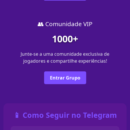
👥 Comunidade VIP
1000+
Junte-se a uma comunidade exclusiva de
jogadores e compartilhe experiências!
Entrar Grupo
📱 Como Seguir no Telegram