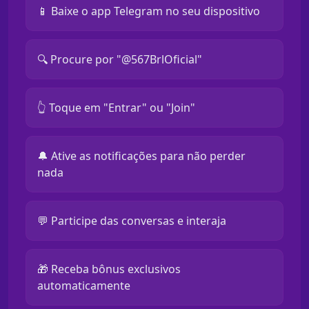
📱 Baixe o app Telegram no seu dispositivo
🔍 Procure por "@567BrlOficial"
👆 Toque em "Entrar" ou "Join"
🔔 Ative as notificações para não perder
nada
💬 Participe das conversas e interaja
🎁 Receba bônus exclusivos
automaticamente