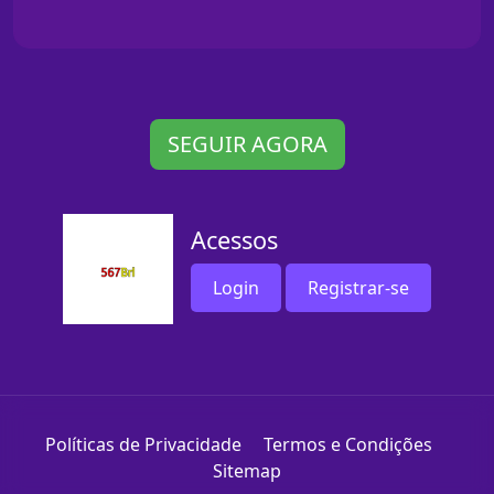
SEGUIR AGORA
Acessos
Login
Registrar-se
Políticas de Privacidade
Termos e Condições
Sitemap