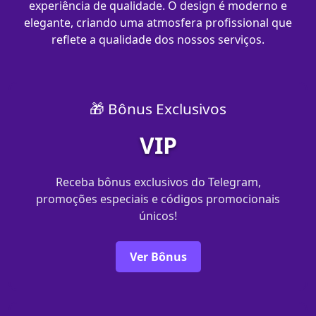
experiência de qualidade. O design é moderno e
elegante, criando uma atmosfera profissional que
reflete a qualidade dos nossos serviços.
🎁 Bônus Exclusivos
VIP
Receba bônus exclusivos do Telegram,
promoções especiais e códigos promocionais
únicos!
Ver Bônus