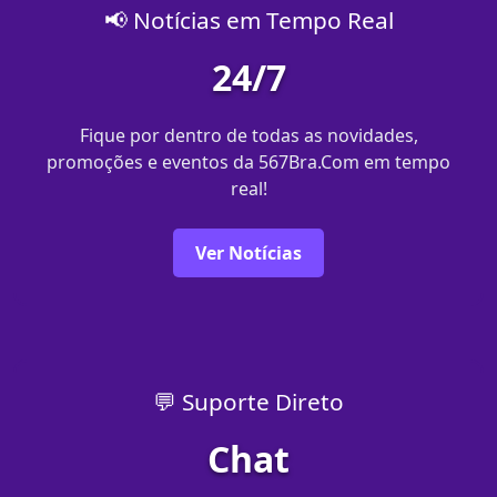
📢 Notícias em Tempo Real
24/7
Fique por dentro de todas as novidades,
promoções e eventos da 567Bra.Com em tempo
real!
Ver Notícias
💬 Suporte Direto
Chat