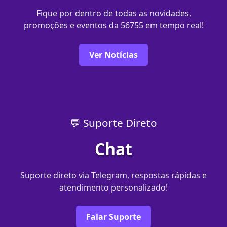
Fique por dentro de todas as novidades,
promoções e eventos da 56755 em tempo real!
Ver Notícias
💬 Suporte Direto
Chat
Suporte direto via Telegram, respostas rápidas e
atendimento personalizado!
Falar Suporte