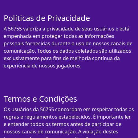
Políticas de Privacidade
A 56755 valoriza a privacidade de seus usuários e está
empenhada em proteger todas as informações
pessoais fornecidas durante o uso de nossos canais de
comunicação. Todos os dados coletados são utilizados
exclusivamente para fins de melhoria contínua da
experiência de nossos jogadores.
Termos e Condições
Os usuários da 56755 concordam em respeitar todas as
regras e regulamentos estabelecidos. É importante ler
e entender todos os termos antes de participar de
nossos canais de comunicação. A violação destes