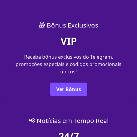
🎁 Bônus Exclusivos
VIP
Receba bônus exclusivos do Telegram,
promoções especiais e códigos promocionais
únicos!
Ver Bônus
📢 Notícias em Tempo Real
24/7