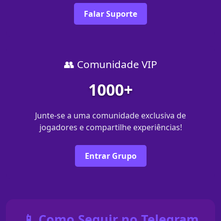
Falar Suporte
👥 Comunidade VIP
1000+
Junte-se a uma comunidade exclusiva de
jogadores e compartilhe experiências!
Entrar Grupo
📱 Como Seguir no Telegram