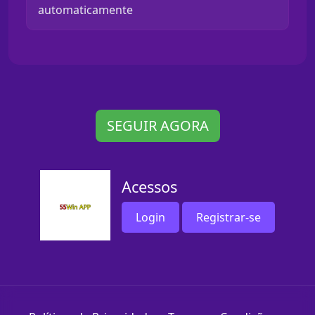
automaticamente
SEGUIR AGORA
Acessos
Login
Registrar-se