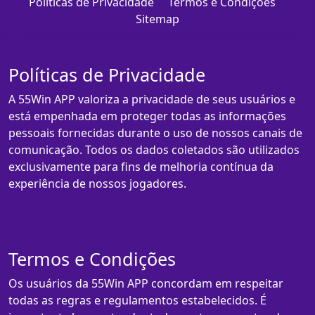
Políticas de Privacidade
Termos e Condições
Sitemap
Políticas de Privacidade
A 55Win APP valoriza a privacidade de seus usuários e
está empenhada em proteger todas as informações
pessoais fornecidas durante o uso de nossos canais de
comunicação. Todos os dados coletados são utilizados
exclusivamente para fins de melhoria contínua da
experiência de nossos jogadores.
Termos e Condições
Os usuários da 55Win APP concordam em respeitar
todas as regras e regulamentos estabelecidos. É