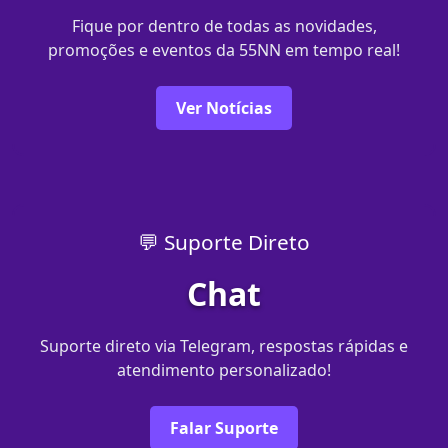
Fique por dentro de todas as novidades,
promoções e eventos da 55NN em tempo real!
Ver Notícias
💬 Suporte Direto
Chat
Suporte direto via Telegram, respostas rápidas e
atendimento personalizado!
Falar Suporte