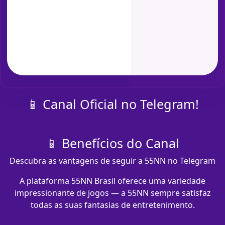
📱 Canal Oficial no Telegram!
📱 Benefícios do Canal
Descubra as vantagens de seguir a 55NN no Telegram
A plataforma 55NN Brasil oferece uma variedade
impressionante de jogos — a 55NN sempre satisfaz
todas as suas fantasias de entretenimento.