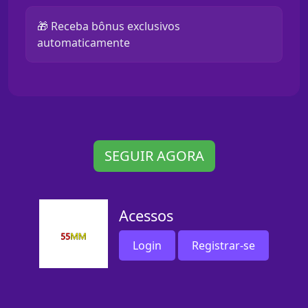
🎁 Receba bônus exclusivos
automaticamente
SEGUIR AGORA
Acessos
Login
Registrar-se