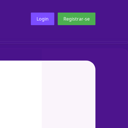
Login
Registrar-se