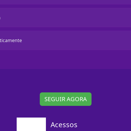
a
aticamente
SEGUIR AGORA
Acessos