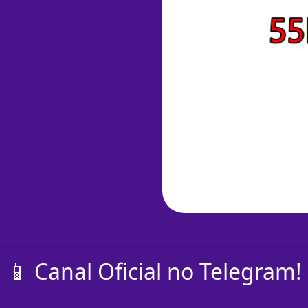
📱 Canal Oficial no Telegram!