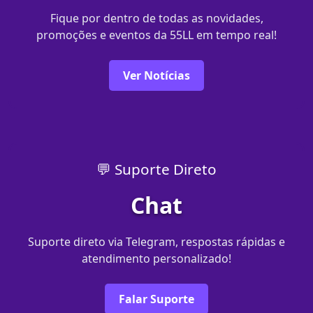
Fique por dentro de todas as novidades,
promoções e eventos da 55LL em tempo real!
Ver Notícias
💬 Suporte Direto
Chat
Suporte direto via Telegram, respostas rápidas e
atendimento personalizado!
Falar Suporte