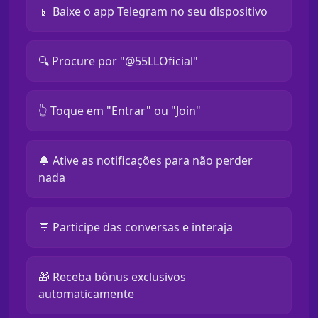
📱 Baixe o app Telegram no seu dispositivo
🔍 Procure por "@55LLOficial"
👆 Toque em "Entrar" ou "Join"
🔔 Ative as notificações para não perder
nada
💬 Participe das conversas e interaja
🎁 Receba bônus exclusivos
automaticamente