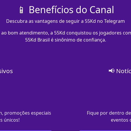
📱 Benefícios do Canal
Descubra as vantagens de seguir a 55Kd no Telegram
o bom atendimento, a 55Kd conquistou os jogadores com j
55Kd Brasil é sinônimo de confiança.
sivos
📢 Notí
m, promoções especiais
Fique por dentro d
s únicos!
eventos 