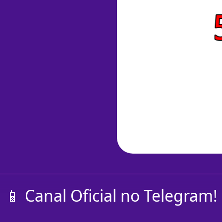
📱 Canal Oficial no Telegram!