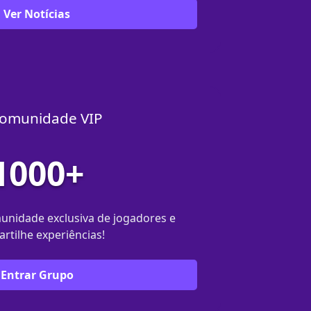
Ver Notícias
Comunidade VIP
1000+
unidade exclusiva de jogadores e
rtilhe experiências!
Entrar Grupo