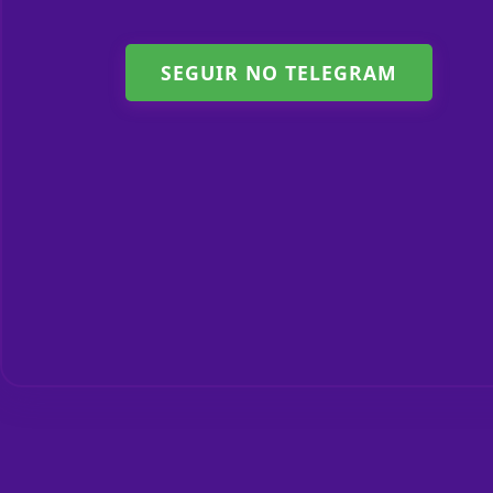
SEGUIR NO TELEGRAM