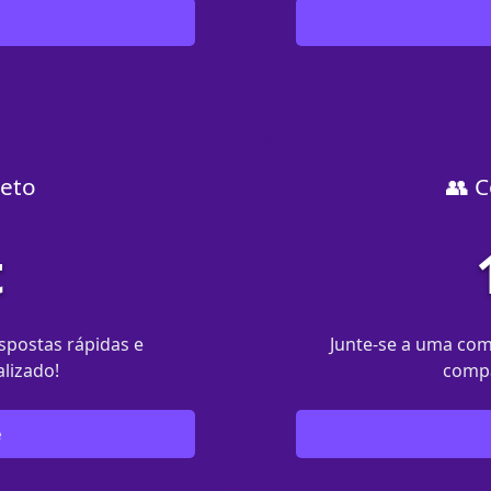
reto
👥 
t
espostas rápidas e
Junte-se a uma com
lizado!
compa
e