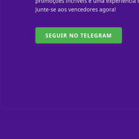
promoções incríveis e uma experiência d
Junte-se aos vencedores agora!
SEGUIR NO TELEGRAM