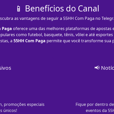
📱 Benefícios do Canal
scubra as vantagens de seguir a 55HH Com Paga no Teleg
 Paga
oferece uma das melhores plataformas de apostas e
pulares como futebol, basquete, tênis, vôlei e até esporte
stas, a
55HH Com Paga
permite que você transforme sua p
sivos
📢 Notí
m, promoções especiais
Fique por dentro d
s únicos!
eventos da 55