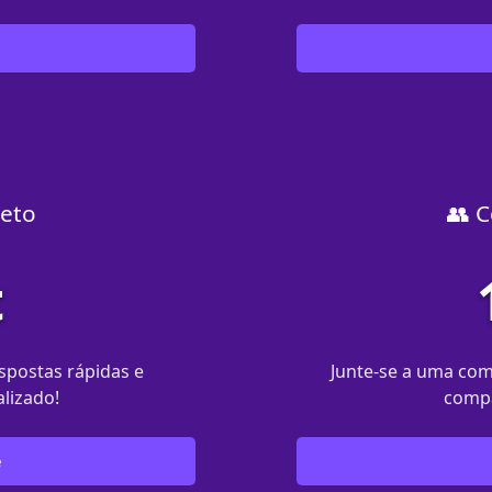
reto
👥 
t
espostas rápidas e
Junte-se a uma com
lizado!
compa
e