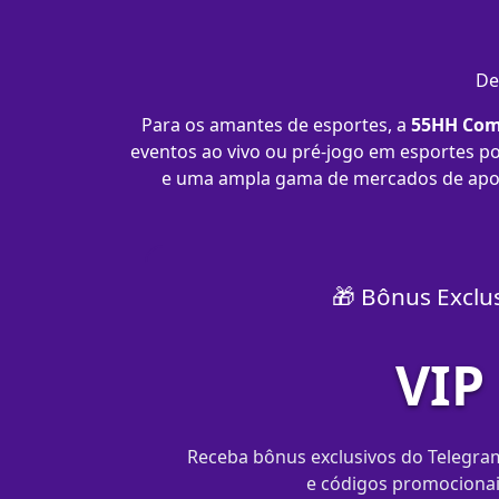
De
Para os amantes de esportes, a
55HH Com
eventos ao vivo ou pré-jogo em esportes po
e uma ampla gama de mercados de apo
🎁 Bônus Exclu
VIP
Receba bônus exclusivos do Telegra
e códigos promocionai