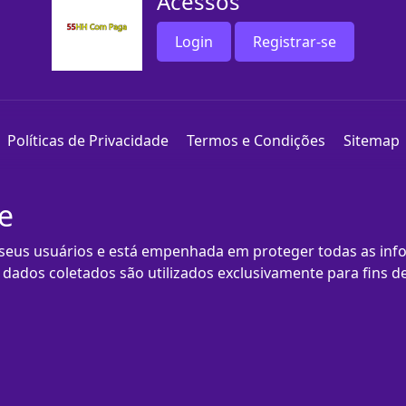
Acessos
Login
Registrar-se
Políticas de Privacidade
Termos e Condições
Sitemap
de
 seus usuários e está empenhada em proteger todas as inf
dados coletados são utilizados exclusivamente para fins d