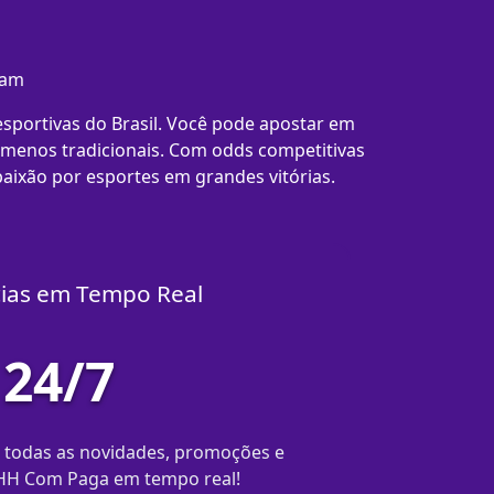
ram
sportivas do Brasil. Você pode apostar em
s menos tradicionais. Com odds competitivas
aixão por esportes em grandes vitórias.
cias em Tempo Real
24/7
e todas as novidades, promoções e
HH Com Paga em tempo real!