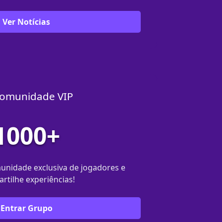
Ver Notícias
Comunidade VIP
1000+
unidade exclusiva de jogadores e
rtilhe experiências!
Entrar Grupo