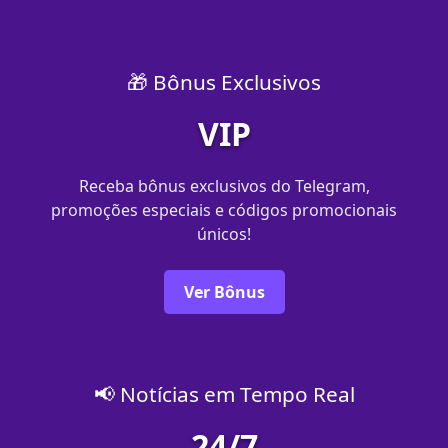
🎁 Bônus Exclusivos
VIP
Receba bônus exclusivos do Telegram,
promoções especiais e códigos promocionais
únicos!
Ver Bônus
📢 Notícias em Tempo Real
24/7