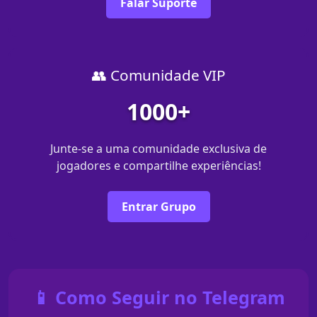
Falar Suporte
👥 Comunidade VIP
1000+
Junte-se a uma comunidade exclusiva de
jogadores e compartilhe experiências!
Entrar Grupo
📱 Como Seguir no Telegram