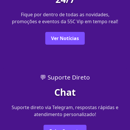
Fique por dentro de todas as novidades,
promoções e eventos da 55C Vip em tempo real!
Ver Notícias
💬 Suporte Direto
Chat
Suporte direto via Telegram, respostas rápidas e
atendimento personalizado!