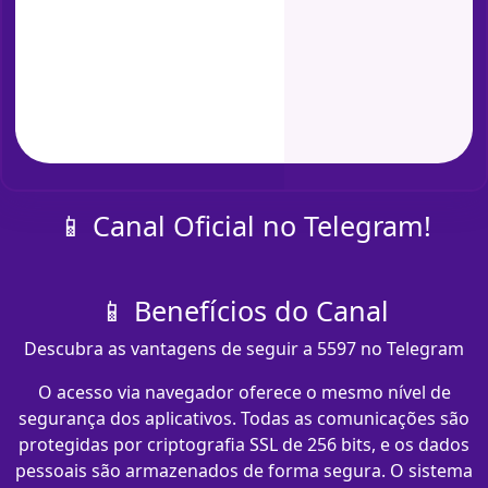
📱 Canal Oficial no Telegram!
📱 Benefícios do Canal
Descubra as vantagens de seguir a 5597 no Telegram
O acesso via navegador oferece o mesmo nível de
segurança dos aplicativos. Todas as comunicações são
protegidas por criptografia SSL de 256 bits, e os dados
pessoais são armazenados de forma segura. O sistema