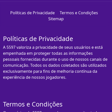
Políticas de Privacidade
Termos e Condições
Sitemap
Políticas de Privacidade
A 5597 valoriza a privacidade de seus usuários e está
empenhada em proteger todas as informações
pessoais fornecidas durante o uso de nossos canais de
comunicação. Todos os dados coletados são utilizados
exclusivamente para fins de melhoria contínua da
experiência de nossos jogadores.
Termos e Condições