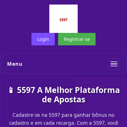
Login
Registrar-se
Menu
📱 5597 A Melhor Plataforma
de Apostas
Cadastre-se na 5597 para ganhar bônus no
cadastro e em cada recarga. Com a 5597, você