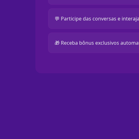
💬 Participe das conversas e interaj
🎁 Receba bônus exclusivos autom