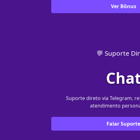
Ver Bônus
💬 Suporte Di
Cha
Suporte direto via Telegram, r
atendimento persona
Falar Suport