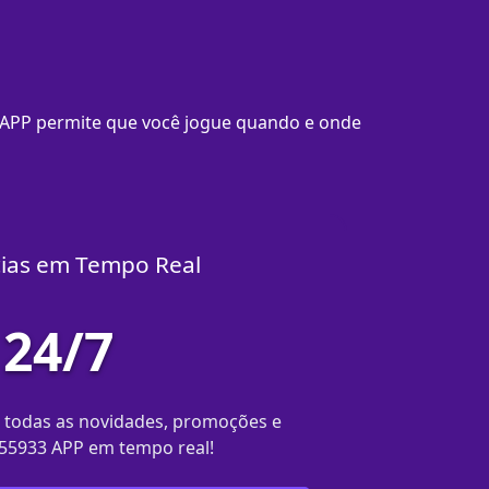
3 APP permite que você jogue quando e onde
cias em Tempo Real
24/7
e todas as novidades, promoções e
 55933 APP em tempo real!