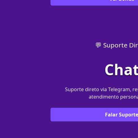
💬 Suporte Di
Cha
Suporte direto via Telegram, r
atendimento persona
Falar Suport