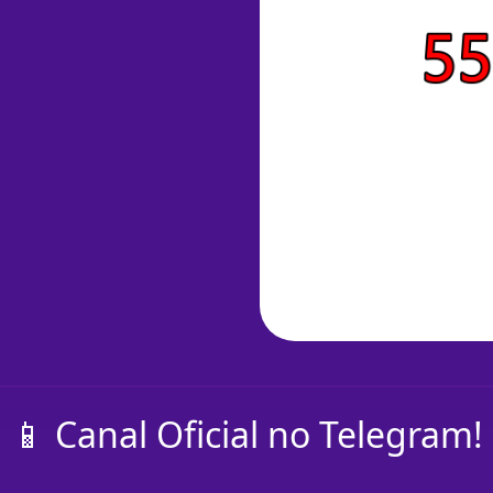
📱 Canal Oficial no Telegram!