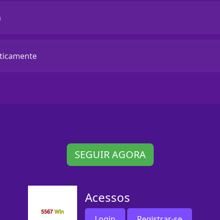
a
aticamente
SEGUIR AGORA
Acessos
Login
Registrar-se