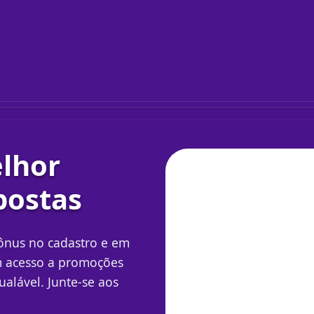
elhor
postas
ônus no cadastro e em
m acesso a promoções
ualável. Junte-se aos