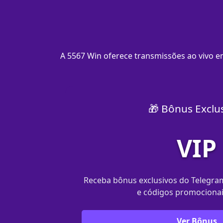
A 5567 Win oferece transmissões ao vivo em
🎁 Bônus Exclu
VIP
Receba bônus exclusivos do Telegra
e códigos promocionai
Ver Bônus