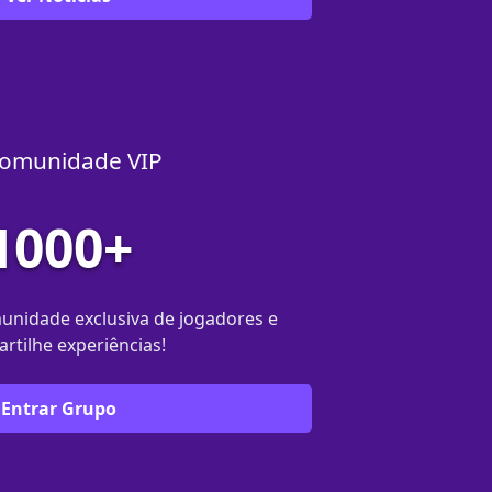
Comunidade VIP
1000+
unidade exclusiva de jogadores e
rtilhe experiências!
Entrar Grupo