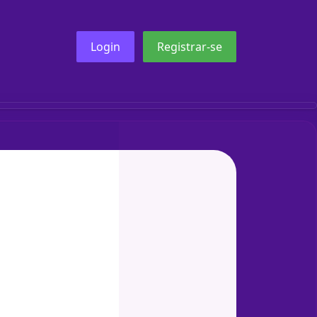
Login
Registrar-se