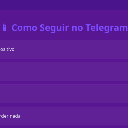
📱 Como Seguir no Telegram
ositivo
erder nada