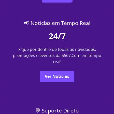
📢 Notícias em Tempo Real
24/7
Fique por dentro de todas as novidades,
promoções e eventos da 5567.Com em tempo
real!
Ver Notícias
💬 Suporte Direto