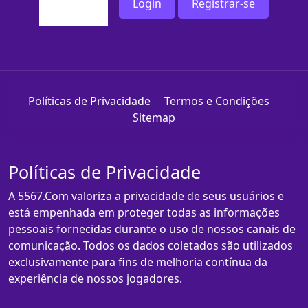
Login
Registrar-se
Políticas de Privacidade
Termos e Condições
Sitemap
Políticas de Privacidade
A 5567.Com valoriza a privacidade de seus usuários e
está empenhada em proteger todas as informações
pessoais fornecidas durante o uso de nossos canais de
comunicação. Todos os dados coletados são utilizados
exclusivamente para fins de melhoria contínua da
experiência de nossos jogadores.