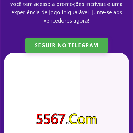
você tem acesso a promoções incríveis e uma
experiência de jogo inigualável. Junte-se aos
vencedores agora!
SEGUIR NO TELEGRAM