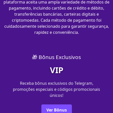
plataforma aceita uma ampla variedade de métodos de
pagamento, incluindo cartões de crédito e débito,
transferências bancárias, carteiras digitais e
criptomoedas. Cada método de pagamento foi
cuidadosamente selecionado para garantir segurança,
rapidez e conveniência.
🎁 Bônus Exclusivos
VIP
Receba bônus exclusivos do Telegram,
promoções especiais e códigos promocionais
únicos!
Ver Bônus