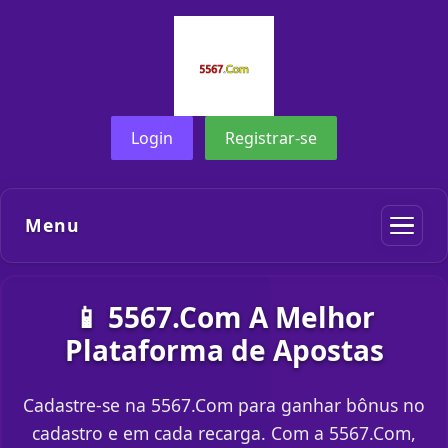
Login
Registrar-se
Menu
📱 5567.Com A Melhor
Plataforma de Apostas
Cadastre-se na 5567.Com para ganhar bônus no
cadastro e em cada recarga. Com a 5567.Com,