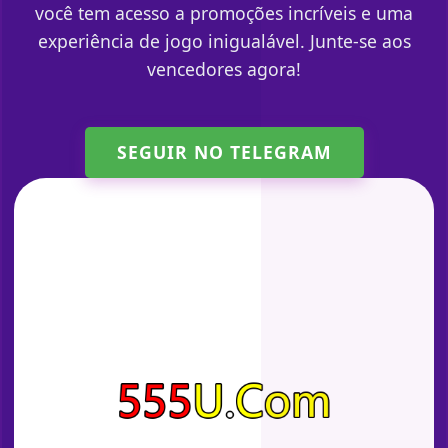
você tem acesso a promoções incríveis e uma
experiência de jogo inigualável. Junte-se aos
vencedores agora!
SEGUIR NO TELEGRAM