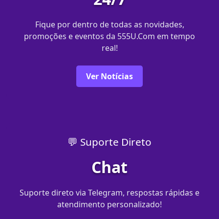
Fique por dentro de todas as novidades,
promoções e eventos da 555U.Com em tempo
real!
Ver Notícias
💬 Suporte Direto
Chat
Suporte direto via Telegram, respostas rápidas e
atendimento personalizado!