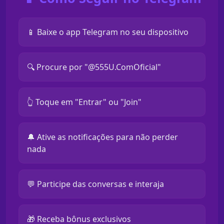
📱 Baixe o app Telegram no seu dispositivo
🔍 Procure por "@555U.ComOficial"
👆 Toque em "Entrar" ou "Join"
🔔 Ative as notificações para não perder
nada
💬 Participe das conversas e interaja
🎁 Receba bônus exclusivos