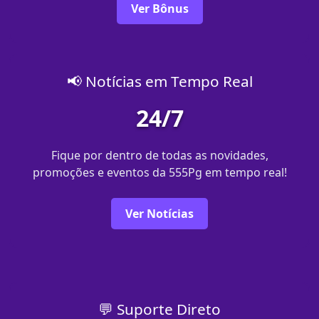
Ver Bônus
📢 Notícias em Tempo Real
24/7
Fique por dentro de todas as novidades,
promoções e eventos da 555Pg em tempo real!
Ver Notícias
💬 Suporte Direto