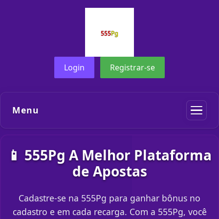
Login
Registrar-se
Menu
📱 555Pg A Melhor Plataforma
de Apostas
Cadastre-se na 555Pg para ganhar bônus no
cadastro e em cada recarga. Com a 555Pg, você