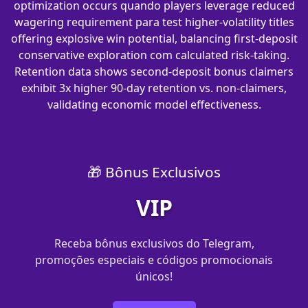
optimization occurs quando players leverage reduced
wagering requirement para test higher-volatility titles
offering explosive win potential, balancing first-deposit
conservative exploration com calculated risk-taking.
Retention data shows second-deposit bonus claimers
exhibit 3x higher 90-day retention vs. non-claimers,
validating economic model effectiveness.
🎁 Bônus Exclusivos
VIP
Receba bônus exclusivos do Telegram,
promoções especiais e códigos promocionais
únicos!