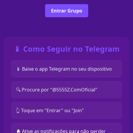
Entrar Grupo
📱 Como Seguir no Telegram
📱 Baixe o app Telegram no seu dispositivo
🔍 Procure por "@5555Z.ComOficial"
👆 Toque em "Entrar" ou "Join"
🔔 Ative as notificações para não perder