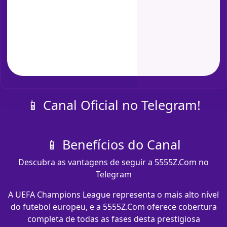
📱 Canal Oficial no Telegram!
📱 Benefícios do Canal
Descubra as vantagens de seguir a 5555Z.Com no
Telegram
A UEFA Champions League representa o mais alto nível
do futebol europeu, e a 5555Z.Com oferece cobertura
completa de todas as fases desta prestigiosa