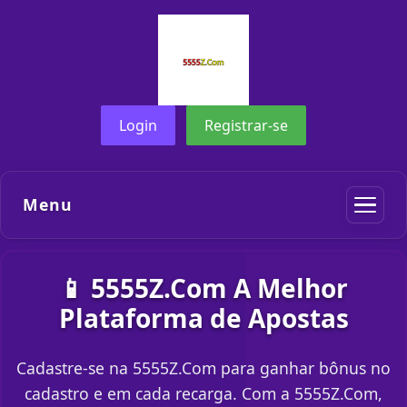
Login
Registrar-se
Menu
📱 5555Z.Com A Melhor
Plataforma de Apostas
Cadastre-se na 5555Z.Com para ganhar bônus no
cadastro e em cada recarga. Com a 5555Z.Com,