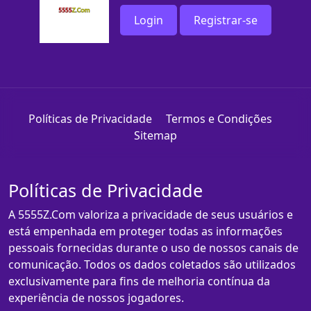
Login
Registrar-se
Políticas de Privacidade
Termos e Condições
Sitemap
Políticas de Privacidade
A 5555Z.Com valoriza a privacidade de seus usuários e
está empenhada em proteger todas as informações
pessoais fornecidas durante o uso de nossos canais de
comunicação. Todos os dados coletados são utilizados
exclusivamente para fins de melhoria contínua da
experiência de nossos jogadores.