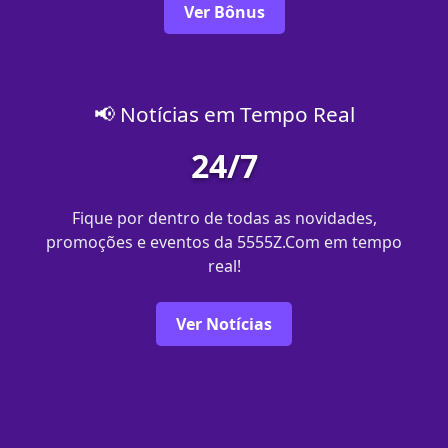
Ver Bônus
📢 Notícias em Tempo Real
24/7
Fique por dentro de todas as novidades,
promoções e eventos da 5555Z.Com em tempo
real!
Ver Notícias