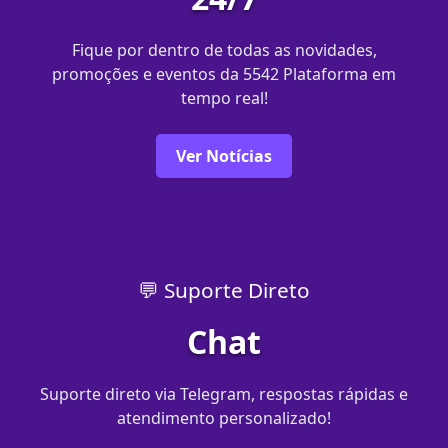
Fique por dentro de todas as novidades,
promoções e eventos da 5542 Plataforma em
tempo real!
Ver Notícias
💬 Suporte Direto
Chat
Suporte direto via Telegram, respostas rápidas e
atendimento personalizado!