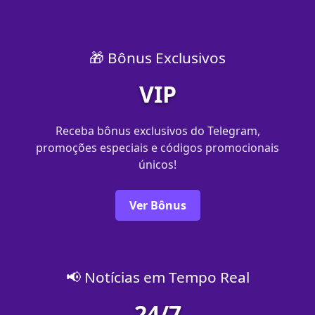
🎁 Bônus Exclusivos
VIP
Receba bônus exclusivos do Telegram,
promoções especiais e códigos promocionais
únicos!
Ver Bônus
📢 Notícias em Tempo Real
24/7