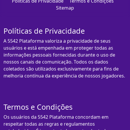
Políticas de Privacidade
Termos e Condições
Sitemap
Políticas de Privacidade
A 5542 Plataforma valoriza a privacidade de seus
usuários e está empenhada em proteger todas as
informações pessoais fornecidas durante o uso de
nossos canais de comunicação. Todos os dados
coletados são utilizados exclusivamente para fins de
melhoria contínua da experiência de nossos jogadores.
Termos e Condições
Os usuários da 5542 Plataforma concordam em
respeitar todas as regras e regulamentos