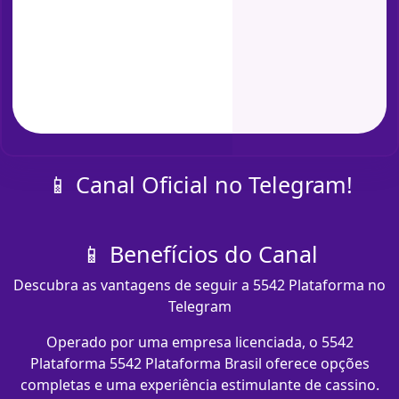
📱 Canal Oficial no Telegram!
📱 Benefícios do Canal
Descubra as vantagens de seguir a 5542 Plataforma no
Telegram
Operado por uma empresa licenciada, o 5542
Plataforma 5542 Plataforma Brasil oferece opções
completas e uma experiência estimulante de cassino.