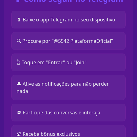
📱 Baixe o app Telegram no seu dispositivo
🔍 Procure por "@5542 PlataformaOficial"
👆 Toque em "Entrar" ou "Join"
🔔 Ative as notificações para não perder
nada
💬 Participe das conversas e interaja
🎁 Receba bônus exclusivos