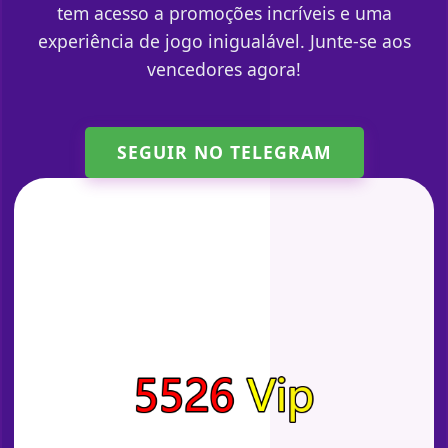
tem acesso a promoções incríveis e uma
experiência de jogo inigualável. Junte-se aos
vencedores agora!
SEGUIR NO TELEGRAM