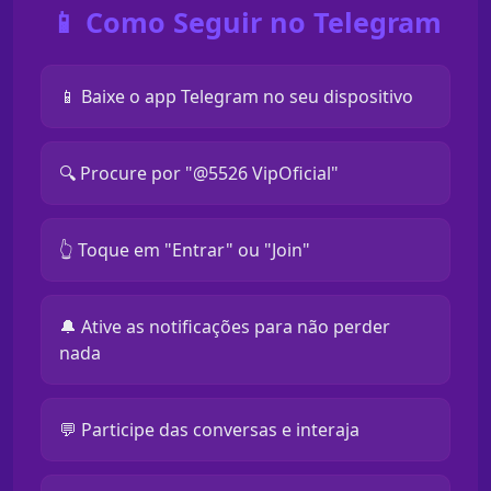
📱 Como Seguir no Telegram
📱 Baixe o app Telegram no seu dispositivo
🔍 Procure por "@5526 VipOficial"
👆 Toque em "Entrar" ou "Join"
🔔 Ative as notificações para não perder
nada
💬 Participe das conversas e interaja