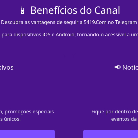
📱 Benefícios do Canal
Descubra as vantagens de seguir a 5419.Com no Telegram
el para dispositivos iOS e Android, tornando-o acessível a 
sivos
📢 Notí
m, promoções especiais
Fique por dentro d
s únicos!
eventos da