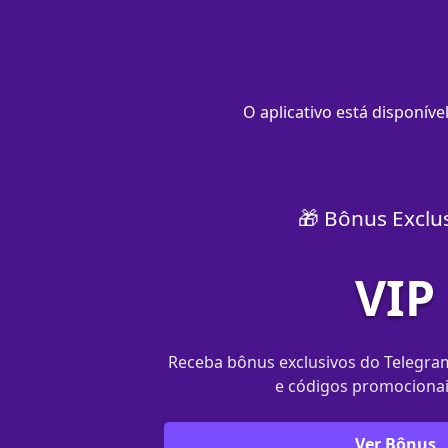
O aplicativo está disponív
🎁 Bônus Exclu
VIP
Receba bônus exclusivos do Telegra
e códigos promocionai
Ver Bônus