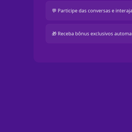
💬 Participe das conversas e interaj
🎁 Receba bônus exclusivos autom