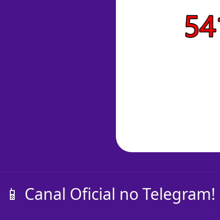
📱 Canal Oficial no Telegram!