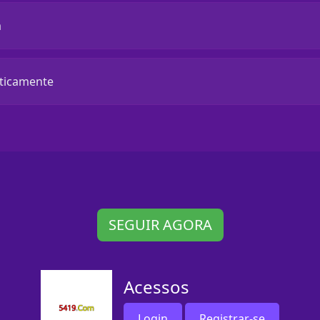
a
aticamente
SEGUIR AGORA
Acessos
Login
Registrar-se