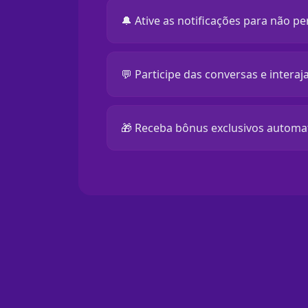
🔔 Ative as notificações para não p
💬 Participe das conversas e interaj
🎁 Receba bônus exclusivos autom