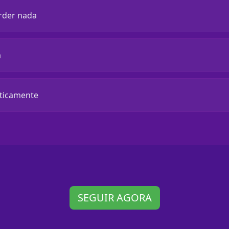
erder nada
a
aticamente
SEGUIR AGORA