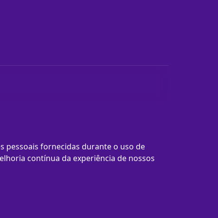
s pessoais fornecidas durante o uso de
elhoria contínua da experiência de nossos