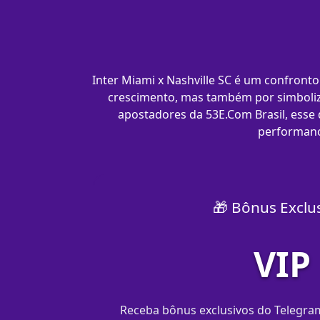
Inter Miami x Nashville SC é um confron
crescimento, mas também por simboliza
apostadores da 53E.Com Brasil, esse
performance
🎁 Bônus Exclu
VIP
Receba bônus exclusivos do Telegra