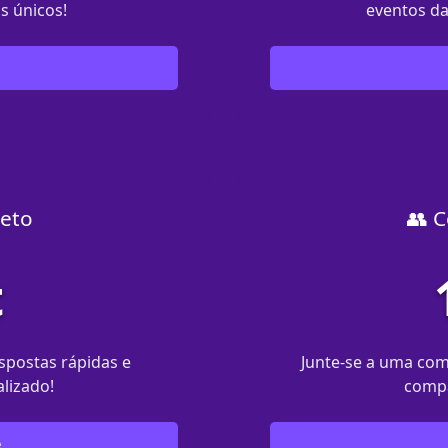
s únicos!
eventos da
reto
👥 
t
espostas rápidas e
Junte-se a uma com
lizado!
compa
e