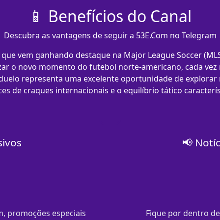
📱 Benefícios do Canal
Descubra as vantagens de seguir a 53E.Com no Telegram
to que vem ganhando destaque na Major League Soccer (MLS
r o novo momento do futebol norte-americano, cada vez m
 duelo representa uma excelente oportunidade de explorar 
s de craques internacionais e o equilíbrio tático característ
sivos
📢 Notí
m, promoções especiais
Fique por dentro d