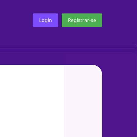
Login
Registrar-se