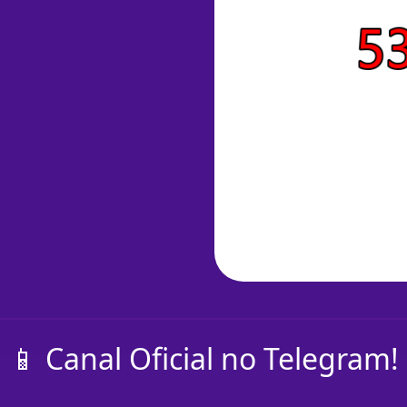
📱 Canal Oficial no Telegram!