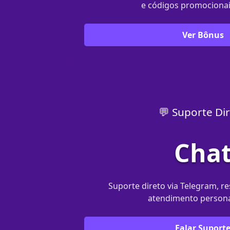
e códigos promocionai
Ver Bônus
💬 Suporte Di
Cha
Suporte direto via Telegram, r
atendimento persona
Falar Suport