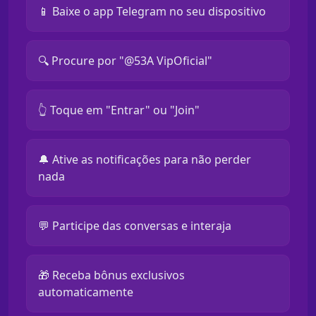
📱 Baixe o app Telegram no seu dispositivo
🔍 Procure por "@53A VipOficial"
👆 Toque em "Entrar" ou "Join"
🔔 Ative as notificações para não perder
nada
💬 Participe das conversas e interaja
🎁 Receba bônus exclusivos
automaticamente