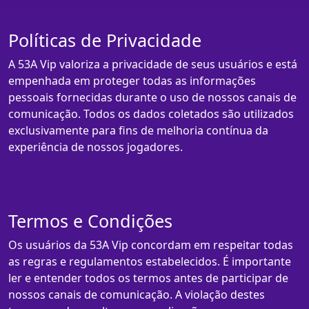
Políticas de Privacidade
A 53A Vip valoriza a privacidade de seus usuários e está
empenhada em proteger todas as informações
pessoais fornecidas durante o uso de nossos canais de
comunicação. Todos os dados coletados são utilizados
exclusivamente para fins de melhoria contínua da
experiência de nossos jogadores.
Termos e Condições
Os usuários da 53A Vip concordam em respeitar todas
as regras e regulamentos estabelecidos. É importante
ler e entender todos os termos antes de participar de
nossos canais de comunicação. A violação destes