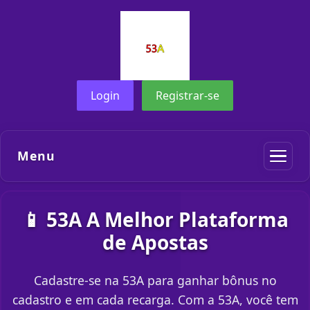
Login
Registrar-se
Menu
📱 53A A Melhor Plataforma
de Apostas
Cadastre-se na 53A para ganhar bônus no
cadastro e em cada recarga. Com a 53A, você tem