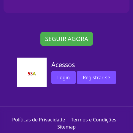
SEGUIR AGORA
Acessos
Login
Registrar-se
Políticas de Privacidade
Termos e Condições
Sitemap