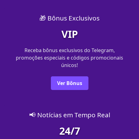
🎁 Bônus Exclusivos
VIP
Receba bônus exclusivos do Telegram,
promoções especiais e códigos promocionais
únicos!
Ver Bônus
📢 Notícias em Tempo Real
24/7