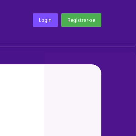
Login
Registrar-se