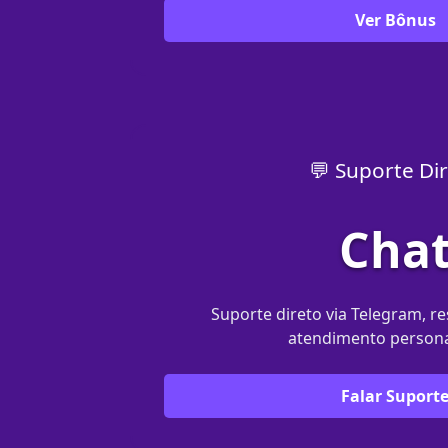
Ver Bônus
💬 Suporte Di
Cha
Suporte direto via Telegram, r
atendimento persona
Falar Suport