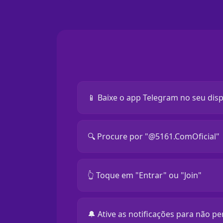
📱 Baixe o app Telegram no seu disp
🔍 Procure por "@5161.ComOficial"
👆 Toque em "Entrar" ou "Join"
🔔 Ative as notificações para não p