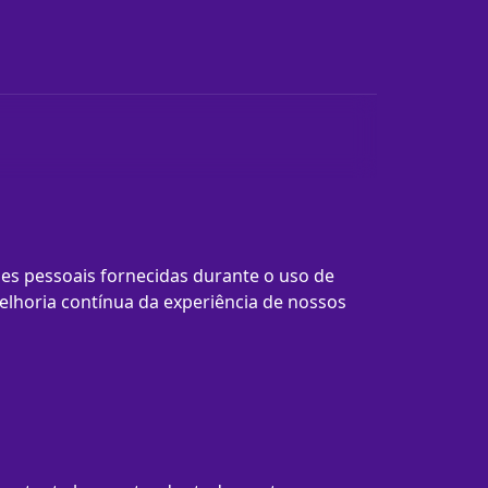
es pessoais fornecidas durante o uso de
elhoria contínua da experiência de nossos