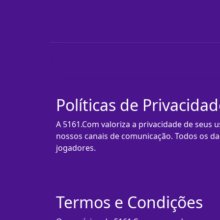
Políticas de Privacida
A 5161.Com valoriza a privacidade de seus 
nossos canais de comunicação. Todos os dad
jogadores.
Termos e Condições