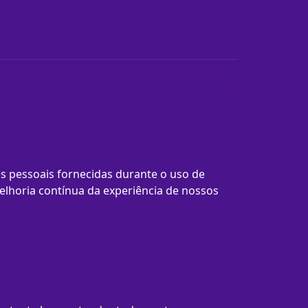
s pessoais fornecidas durante o uso de
elhoria contínua da experiência de nossos