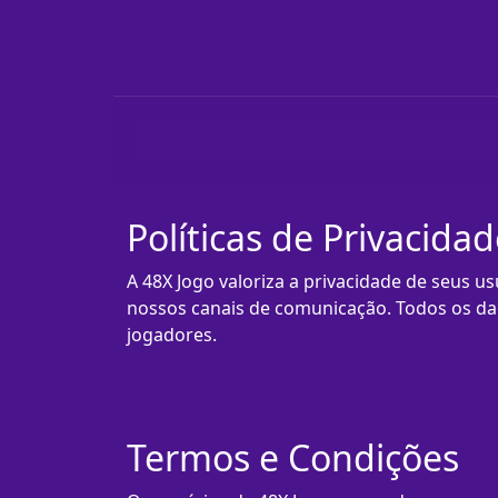
Políticas de Privacida
A 48X Jogo valoriza a privacidade de seus 
nossos canais de comunicação. Todos os dad
jogadores.
Termos e Condições