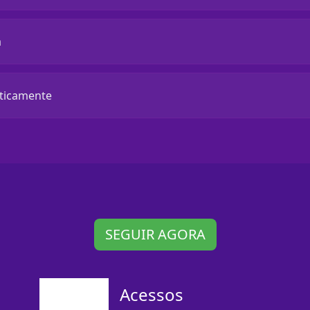
a
aticamente
SEGUIR AGORA
Acessos