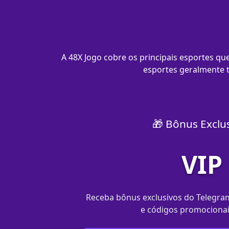
A 48X Jogo cobre os principais esportes que
esportes geralmente 
🎁 Bônus Exclu
VIP
Receba bônus exclusivos do Telegra
e códigos promocionai