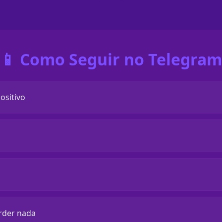
📱 Como Seguir no Telegram
ositivo
erder nada