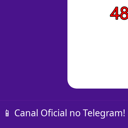
📱 Canal Oficial no Telegram!