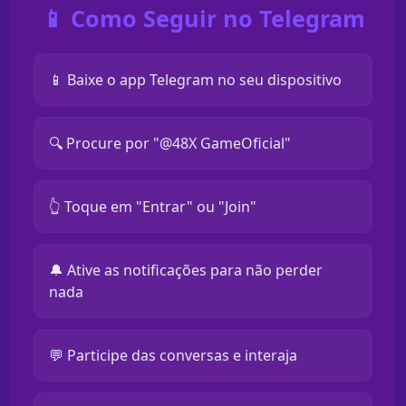
📱 Como Seguir no Telegram
📱 Baixe o app Telegram no seu dispositivo
🔍 Procure por "@48X GameOficial"
👆 Toque em "Entrar" ou "Join"
🔔 Ative as notificações para não perder
nada
💬 Participe das conversas e interaja