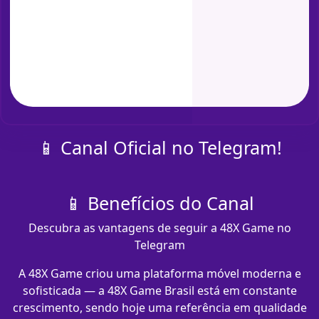
📱 Canal Oficial no Telegram!
📱 Benefícios do Canal
Descubra as vantagens de seguir a 48X Game no
Telegram
A 48X Game criou uma plataforma móvel moderna e
sofisticada — a 48X Game Brasil está em constante
crescimento, sendo hoje uma referência em qualidade