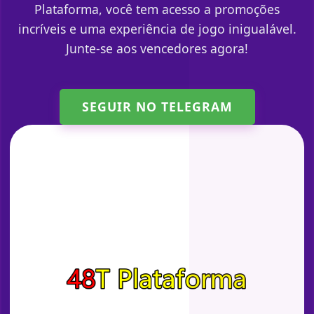
Plataforma, você tem acesso a promoções
incríveis e uma experiência de jogo inigualável.
Junte-se aos vencedores agora!
SEGUIR NO TELEGRAM