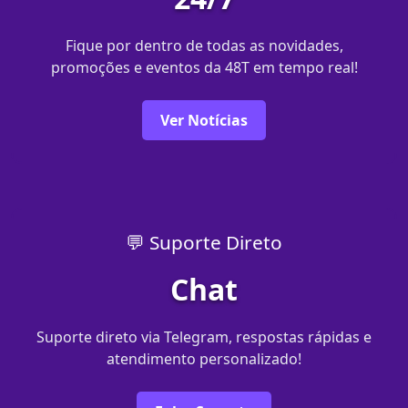
Fique por dentro de todas as novidades,
promoções e eventos da 48T em tempo real!
Ver Notícias
💬 Suporte Direto
Chat
Suporte direto via Telegram, respostas rápidas e
atendimento personalizado!