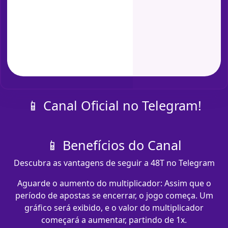
📱 Canal Oficial no Telegram!
📱 Benefícios do Canal
Descubra as vantagens de seguir a 48T no Telegram
Aguarde o aumento do multiplicador: Assim que o
período de apostas se encerrar, o jogo começa. Um
gráfico será exibido, e o valor do multiplicador
começará a aumentar, partindo de 1x.