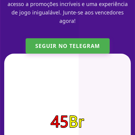
acesso a promoções incríveis e uma experiência
de jogo inigualável. Junte-se aos vencedores
agora!
SEGUIR NO TELEGRAM