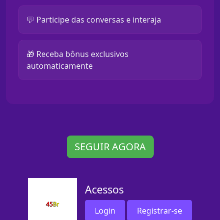
💬 Participe das conversas e interaja
🎁 Receba bônus exclusivos
automaticamente
SEGUIR AGORA
Acessos
Login
Registrar-se