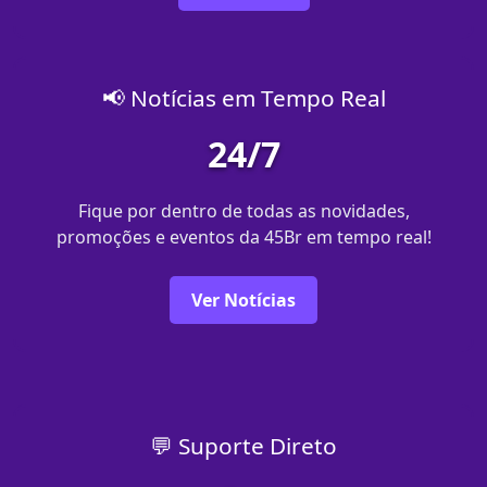
📢 Notícias em Tempo Real
24/7
Fique por dentro de todas as novidades,
promoções e eventos da 45Br em tempo real!
Ver Notícias
💬 Suporte Direto