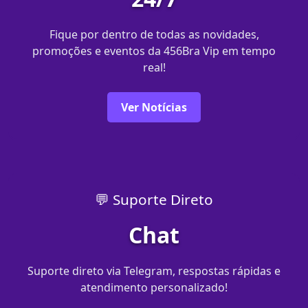
Fique por dentro de todas as novidades,
promoções e eventos da 456Bra Vip em tempo
real!
Ver Notícias
💬 Suporte Direto
Chat
Suporte direto via Telegram, respostas rápidas e
atendimento personalizado!