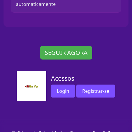
automaticamente
SEGUIR AGORA
Acessos
Login
Registrar-se