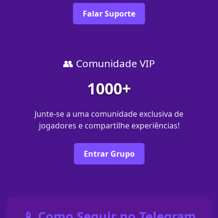
Falar Suporte
👥 Comunidade VIP
1000+
Junte-se a uma comunidade exclusiva de
jogadores e compartilhe experiências!
Entrar Grupo
📱 Como Seguir no Telegram