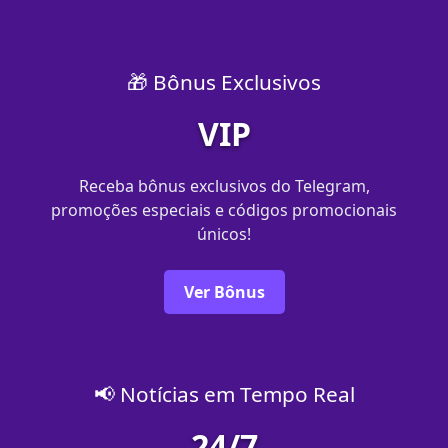
🎁 Bônus Exclusivos
VIP
Receba bônus exclusivos do Telegram,
promoções especiais e códigos promocionais
únicos!
Ver Bônus
📢 Notícias em Tempo Real
24/7