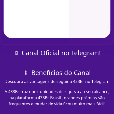
📱 Canal Oficial no Telegram!
📱 Benefícios do Canal
Descubra as vantagens de seguir a 433Br no Telegram
A 433Br traz oportunidades de riqueza ao seu alcance;
na plataforma 433Br Brasil , grandes prêmios são
frequentes e mudar de vida ficou muito mais fácil!