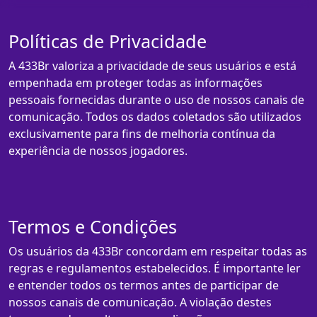
Políticas de Privacidade
A 433Br valoriza a privacidade de seus usuários e está
empenhada em proteger todas as informações
pessoais fornecidas durante o uso de nossos canais de
comunicação. Todos os dados coletados são utilizados
exclusivamente para fins de melhoria contínua da
experiência de nossos jogadores.
Termos e Condições
Os usuários da 433Br concordam em respeitar todas as
regras e regulamentos estabelecidos. É importante ler
e entender todos os termos antes de participar de
nossos canais de comunicação. A violação destes