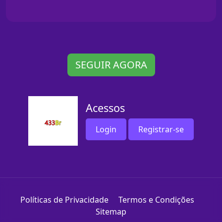
SEGUIR AGORA
Acessos
Login
Registrar-se
Políticas de Privacidade
Termos e Condições
Sitemap