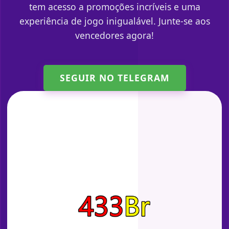
tem acesso a promoções incríveis e uma
experiência de jogo inigualável. Junte-se aos
vencedores agora!
SEGUIR NO TELEGRAM