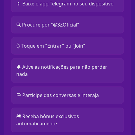
📱 Baixe o app Telegram no seu dispositivo
🔍 Procure por "@3ZOficial"
👆 Toque em "Entrar" ou "Join"
🔔 Ative as notificações para não perder
nada
💬 Participe das conversas e interaja
🎁 Receba bônus exclusivos
automaticamente