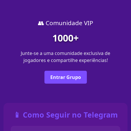
👥 Comunidade VIP
1000+
Junte-se a uma comunidade exclusiva de
jogadores e compartilhe experiências!
Entrar Grupo
📱 Como Seguir no Telegram