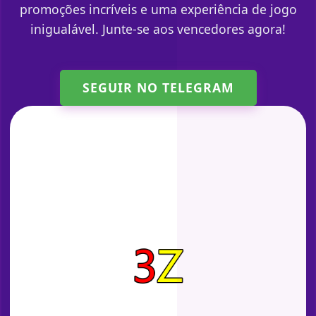
promoções incríveis e uma experiência de jogo
inigualável. Junte-se aos vencedores agora!
SEGUIR NO TELEGRAM