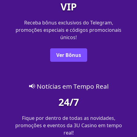
VIP
Receba bônus exclusivos do Telegram,
promoções especiais e códigos promocionais
únicos!
Ver Bônus
📢 Notícias em Tempo Real
24/7
Fique por dentro de todas as novidades,
promoções e eventos da 3U Casino em tempo
real!