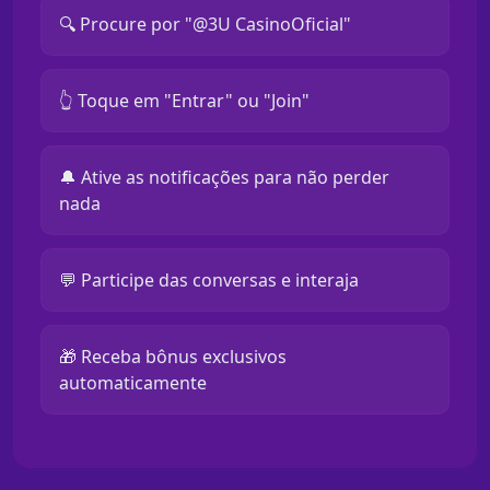
🔍 Procure por "@3U CasinoOficial"
👆 Toque em "Entrar" ou "Join"
🔔 Ative as notificações para não perder
nada
💬 Participe das conversas e interaja
🎁 Receba bônus exclusivos
automaticamente