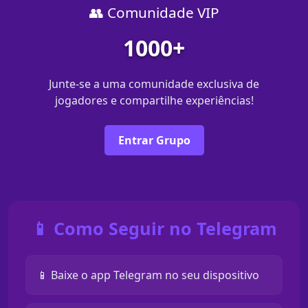
👥 Comunidade VIP
1000+
Junte-se a uma comunidade exclusiva de
jogadores e compartilhe experiências!
Entrar Grupo
📱 Como Seguir no Telegram
📱 Baixe o app Telegram no seu dispositivo