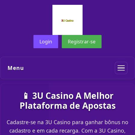
Login
Registrar-se
Menu
📱 3U Casino A Melhor
Plataforma de Apostas
Cadastre-se na 3U Casino para ganhar bônus no
cadastro e em cada recarga. Com a 3U Casino,