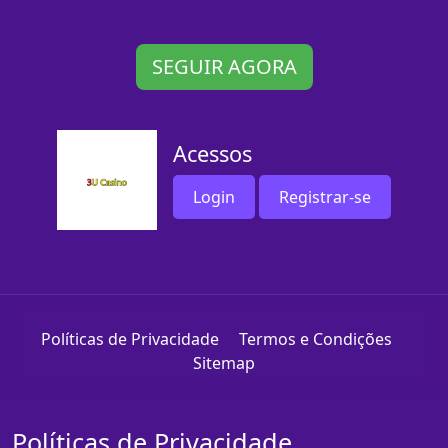
SEGUIR AGORA
Acessos
Login
Registrar-se
Políticas de Privacidade
Termos e Condições
Sitemap
Políticas de Privacidade