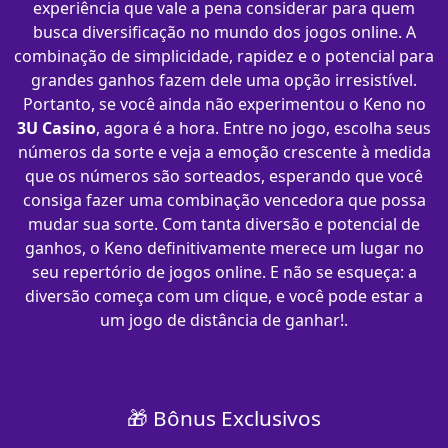
experiência que vale a pena considerar para quem
busca diversificação no mundo dos jogos online. A
combinação de simplicidade, rapidez e o potencial para
grandes ganhos fazem dele uma opção irresistível.
Portanto, se você ainda não experimentou o Keno no
3U Casino
, agora é a hora. Entre no jogo, escolha seus
números da sorte e veja a emoção crescente à medida
que os números são sorteados, esperando que você
consiga fazer uma combinação vencedora que possa
mudar sua sorte. Com tanta diversão e potencial de
ganhos, o Keno definitivamente merece um lugar no
seu repertório de jogos online. E não se esqueça: a
diversão começa com um clique, e você pode estar a
um jogo de distância de ganhar!.
🎁 Bônus Exclusivos