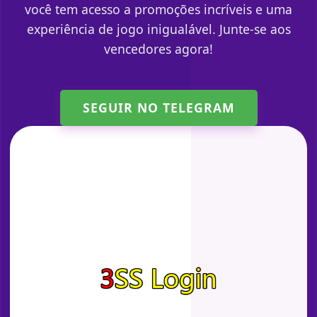
você tem acesso a promoções incríveis e uma
experiência de jogo inigualável. Junte-se aos
vencedores agora!
SEGUIR NO TELEGRAM