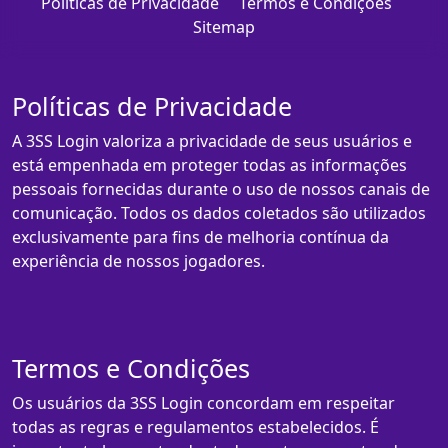
Políticas de Privacidade
Termos e Condições
Sitemap
Políticas de Privacidade
A 3SS Login valoriza a privacidade de seus usuários e
está empenhada em proteger todas as informações
pessoais fornecidas durante o uso de nossos canais de
comunicação. Todos os dados coletados são utilizados
exclusivamente para fins de melhoria contínua da
experiência de nossos jogadores.
Termos e Condições
Os usuários da 3SS Login concordam em respeitar
todas as regras e regulamentos estabelecidos. É