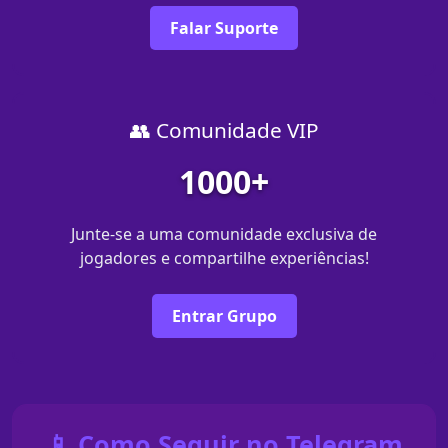
Falar Suporte
👥 Comunidade VIP
1000+
Junte-se a uma comunidade exclusiva de
jogadores e compartilhe experiências!
Entrar Grupo
📱 Como Seguir no Telegram