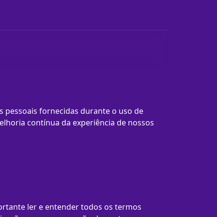
s pessoais fornecidas durante o uso de
elhoria contínua da experiência de nossos
rtante ler e entender todos os termos