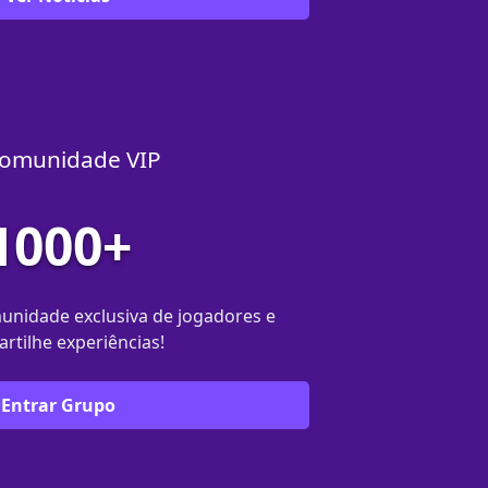
Comunidade VIP
1000+
unidade exclusiva de jogadores e
rtilhe experiências!
Entrar Grupo