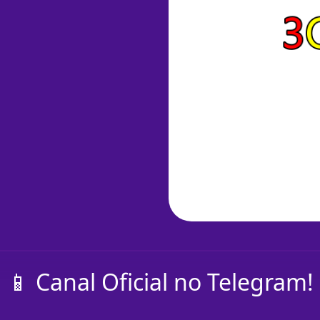
📱 Canal Oficial no Telegram!