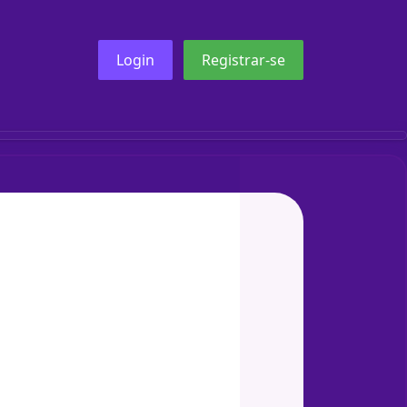
Login
Registrar-se