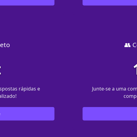
reto
👥 
t
espostas rápidas e
Junte-se a uma com
lizado!
compa
e