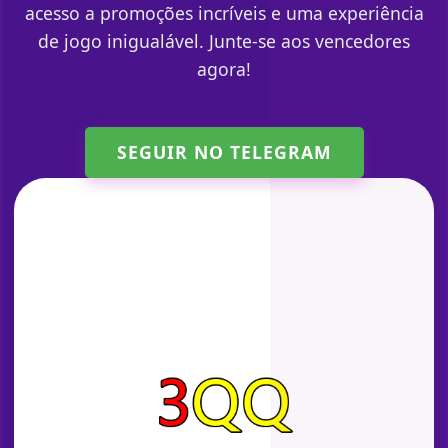
acesso a promoções incríveis e uma experiência
de jogo inigualável. Junte-se aos vencedores
agora!
SEGUIR NO TELEGRAM