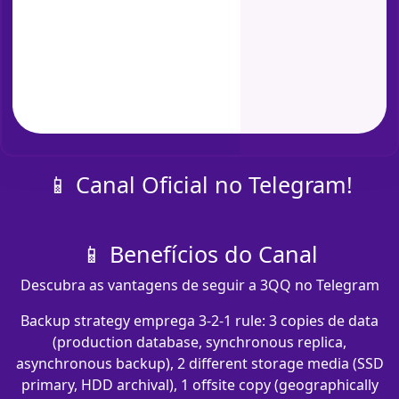
📱 Canal Oficial no Telegram!
📱 Benefícios do Canal
Descubra as vantagens de seguir a 3QQ no Telegram
Backup strategy emprega 3-2-1 rule: 3 copies de data
(production database, synchronous replica,
asynchronous backup), 2 different storage media (SSD
primary, HDD archival), 1 offsite copy (geographically