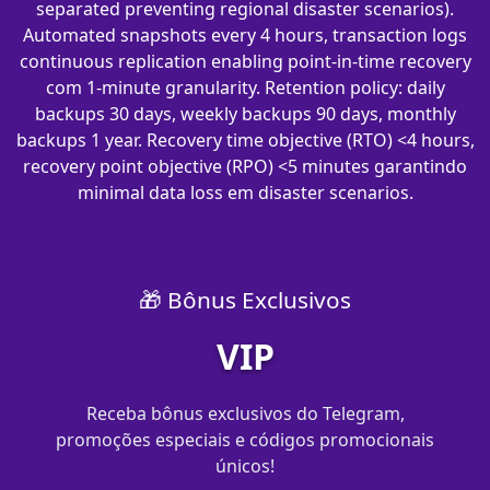
separated preventing regional disaster scenarios).
Automated snapshots every 4 hours, transaction logs
continuous replication enabling point-in-time recovery
com 1-minute granularity. Retention policy: daily
backups 30 days, weekly backups 90 days, monthly
backups 1 year. Recovery time objective (RTO) <4 hours,
recovery point objective (RPO) <5 minutes garantindo
minimal data loss em disaster scenarios.
🎁 Bônus Exclusivos
VIP
Receba bônus exclusivos do Telegram,
promoções especiais e códigos promocionais
únicos!