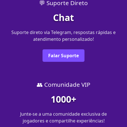
💬 Suporte Direto
Chat
Suporte direto via Telegram, respostas rápidas e
atendimento personalizado!
Falar Suporte
👥 Comunidade VIP
1000+
Junte-se a uma comunidade exclusiva de
jogadores e compartilhe experiências!