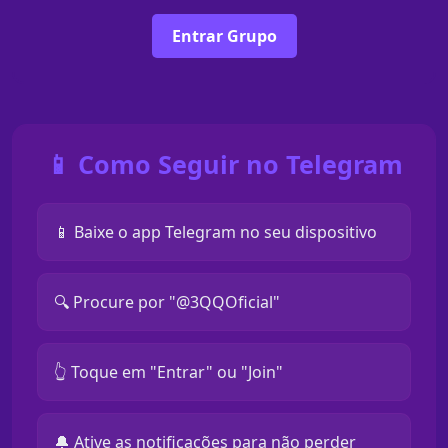
Entrar Grupo
📱 Como Seguir no Telegram
📱 Baixe o app Telegram no seu dispositivo
🔍 Procure por "@3QQOficial"
👆 Toque em "Entrar" ou "Join"
🔔 Ative as notificações para não perder