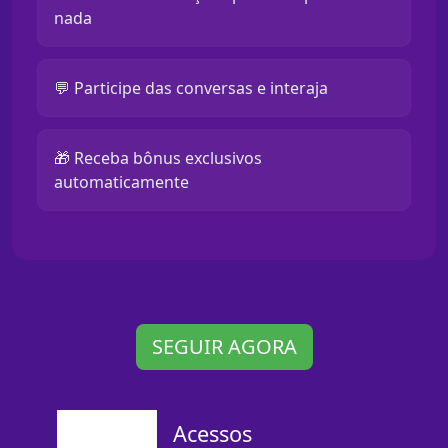
nada
💬 Participe das conversas e interaja
🎁 Receba bônus exclusivos
automaticamente
SEGUIR AGORA
Acessos