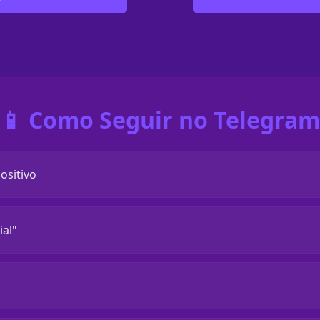
📱 Como Seguir no Telegram
ositivo
al"