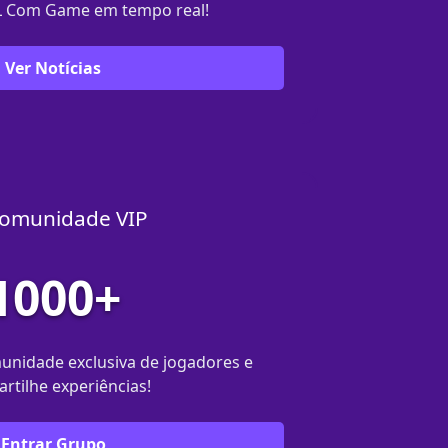
L Com Game em tempo real!
Ver Notícias
Comunidade VIP
1000+
unidade exclusiva de jogadores e
rtilhe experiências!
Entrar Grupo