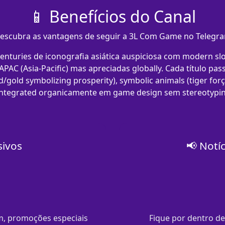
📱 Benefícios do Canal
escubra as vantagens de seguir a 3L Com Game no Telegr
centuries de iconografia asiática auspiciosa com modern s
AC (Asia-Pacific) mas apreciadas globally. Cada título pa
d/gold symbolizing prosperity), symbolic animals (tiger for
y) integrated organicamente em game design sem stereotyping
sivos
📢 Notí
m, promoções especiais
Fique por dentro d