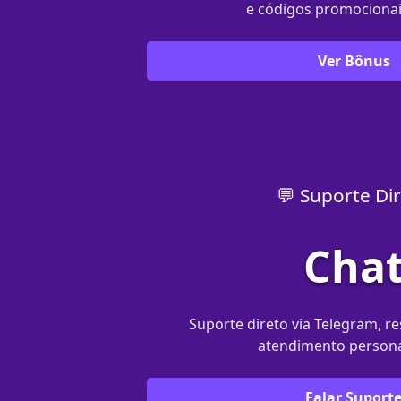
e códigos promocionai
Ver Bônus
💬 Suporte Di
Cha
Suporte direto via Telegram, r
atendimento persona
Falar Suport