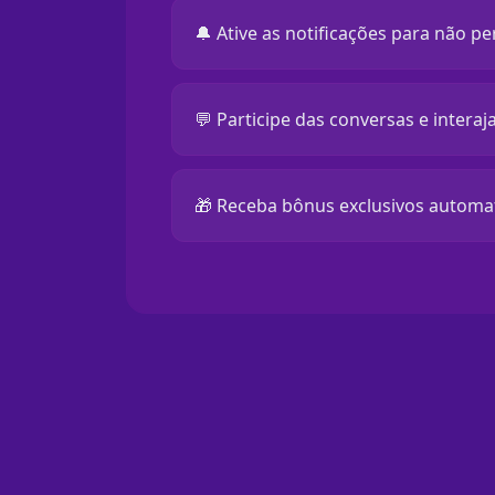
🔔 Ative as notificações para não p
💬 Participe das conversas e interaj
🎁 Receba bônus exclusivos autom