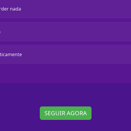
erder nada
a
aticamente
SEGUIR AGORA