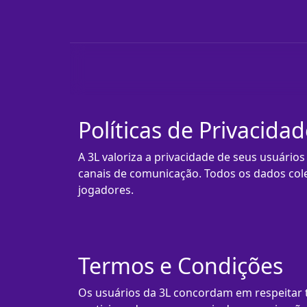
Políticas de Privacida
A 3L valoriza a privacidade de seus usuári
canais de comunicação. Todos os dados cole
jogadores.
Termos e Condições
Os usuários da 3L concordam em respeitar t