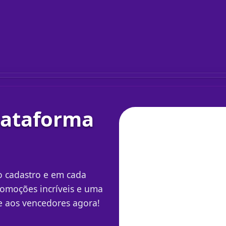
lataforma
o cadastro e em cada
romoções incríveis e uma
se aos vencedores agora!