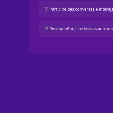
💬 Participe das conversas e interaj
🎁 Receba bônus exclusivos autom