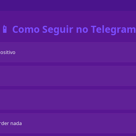
📱 Como Seguir no Telegram
ositivo
erder nada