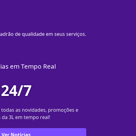
 padrão de qualidade em seus serviços.
cias em Tempo Real
24/7
e todas as novidades, promoções e
 da 3L em tempo real!
Ver Notícias