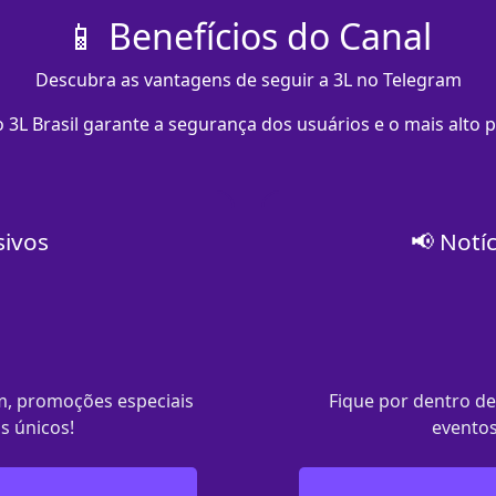
📱 Benefícios do Canal
Descubra as vantagens de seguir a 3L no Telegram
o 3L Brasil garante a segurança dos usuários e o mais alto
sivos
📢 Notí
m, promoções especiais
Fique por dentro d
s únicos!
eventos