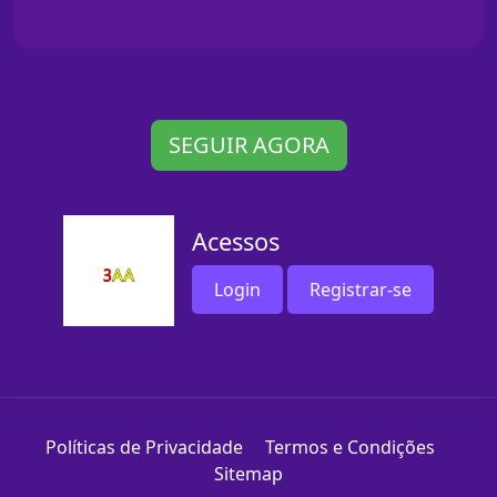
SEGUIR AGORA
Acessos
Login
Registrar-se
Políticas de Privacidade
Termos e Condições
Sitemap