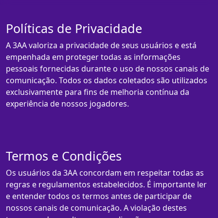
Políticas de Privacidade
A 3AA valoriza a privacidade de seus usuários e está
empenhada em proteger todas as informações
pessoais fornecidas durante o uso de nossos canais de
comunicação. Todos os dados coletados são utilizados
exclusivamente para fins de melhoria contínua da
experiência de nossos jogadores.
Termos e Condições
Os usuários da 3AA concordam em respeitar todas as
regras e regulamentos estabelecidos. É importante ler
e entender todos os termos antes de participar de
nossos canais de comunicação. A violação destes