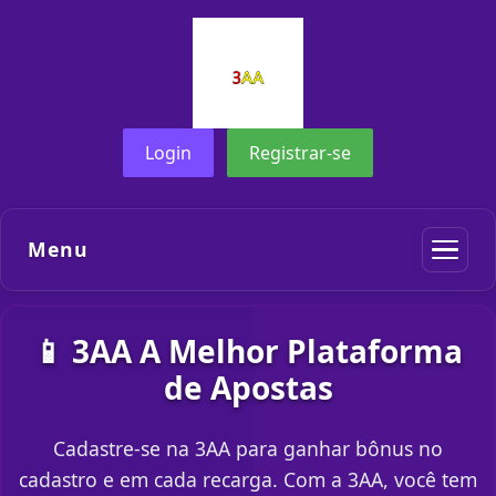
Login
Registrar-se
Menu
📱 3AA A Melhor Plataforma
de Apostas
Cadastre-se na 3AA para ganhar bônus no
cadastro e em cada recarga. Com a 3AA, você tem