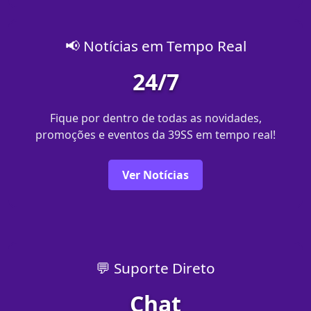
📢 Notícias em Tempo Real
24/7
Fique por dentro de todas as novidades,
promoções e eventos da 39SS em tempo real!
Ver Notícias
💬 Suporte Direto
Chat