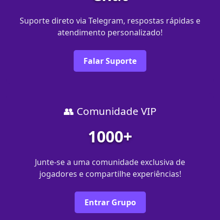
Suporte direto via Telegram, respostas rápidas e
atendimento personalizado!
Falar Suporte
👥 Comunidade VIP
1000+
Junte-se a uma comunidade exclusiva de
jogadores e compartilhe experiências!
Entrar Grupo