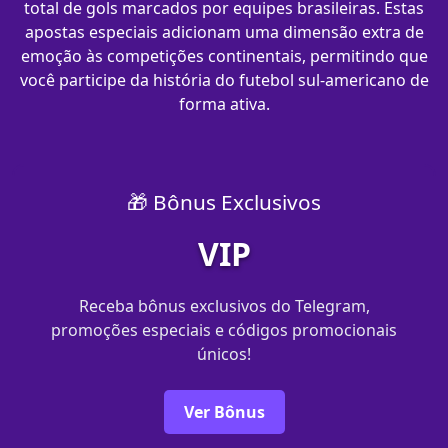
total de gols marcados por equipes brasileiras. Estas
apostas especiais adicionam uma dimensão extra de
emoção às competições continentais, permitindo que
você participe da história do futebol sul-americano de
forma ativa.
🎁 Bônus Exclusivos
VIP
Receba bônus exclusivos do Telegram,
promoções especiais e códigos promocionais
únicos!
Ver Bônus