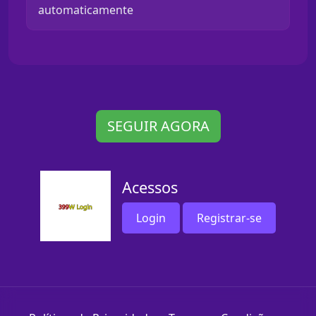
automaticamente
SEGUIR AGORA
Acessos
Login
Registrar-se