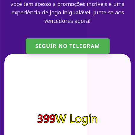
você tem acesso a promoções incríveis e uma
experiência de jogo inigualável. Junte-se aos
vencedores agora!
SEGUIR NO TELEGRAM