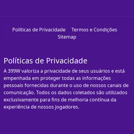
Políticas de Privacidade
Termos e Condições
Sitemap
Políticas de Privacidade
A 399W valoriza a privacidade de seus usuários e está
empenhada em proteger todas as informações
pessoais fornecidas durante o uso de nossos canais de
comunicação. Todos os dados coletados são utilizados
exclusivamente para fins de melhoria contínua da
experiência de nossos jogadores.