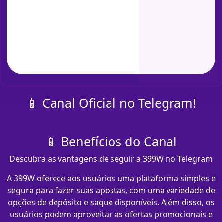
📱 Canal Oficial no Telegram!
📱 Benefícios do Canal
Descubra as vantagens de seguir a 399W no Telegram
A 399W oferece aos usuários uma plataforma simples e
segura para fazer suas apostas, com uma variedade de
opções de depósito e saque disponíveis. Além disso, os
usuários podem aproveitar as ofertas promocionais e