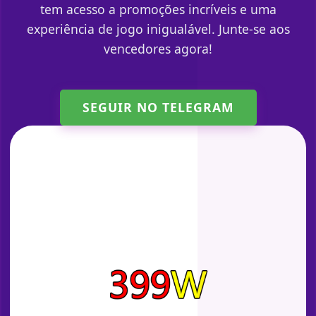
tem acesso a promoções incríveis e uma
experiência de jogo inigualável. Junte-se aos
vencedores agora!
SEGUIR NO TELEGRAM