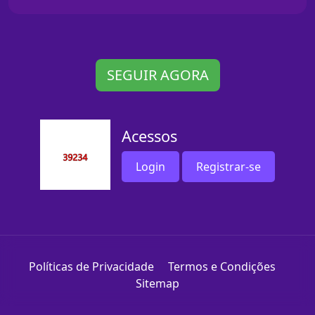
SEGUIR AGORA
Acessos
Login
Registrar-se
Políticas de Privacidade
Termos e Condições
Sitemap