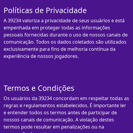
Políticas de Privacidade
A 39234 valoriza a privacidade de seus usuários e está
empenhada em proteger todas as informações
pessoais fornecidas durante o uso de nossos canais de
comunicação. Todos os dados coletados são utilizados
exclusivamente para fins de melhoria contínua da
experiência de nossos jogadores.
Termos e Condições
Os usuários da 39234 concordam em respeitar todas as
regras e regulamentos estabelecidos. É importante ler
e entender todos os termos antes de participar de
nossos canais de comunicação. A violação destes
termos pode resultar em penalizações ou na