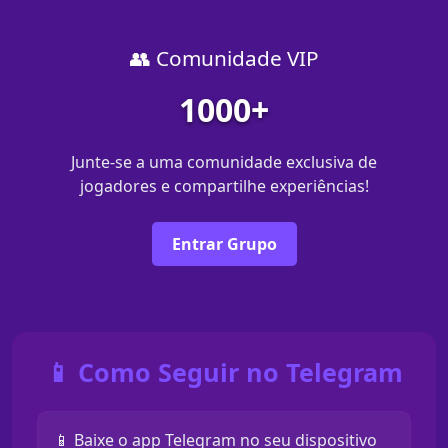
👥 Comunidade VIP
1000+
Junte-se a uma comunidade exclusiva de
jogadores e compartilhe experiências!
Entrar Grupo
📱 Como Seguir no Telegram
📱 Baixe o app Telegram no seu dispositivo