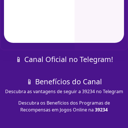
📱 Canal Oficial no Telegram!
📱 Benefícios do Canal
Descubra as vantagens de seguir a 39234 no Telegram
Descubra os Benefícios dos Programas de
Recompensas em Jogos Online na
39234