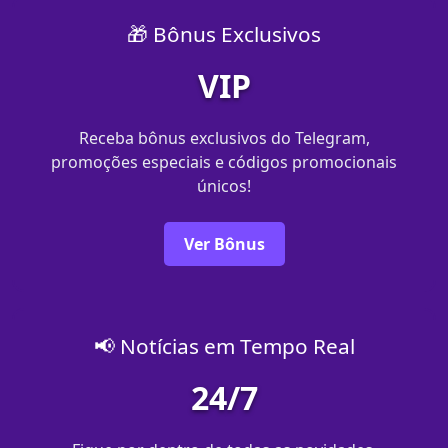
🎁 Bônus Exclusivos
VIP
Receba bônus exclusivos do Telegram,
promoções especiais e códigos promocionais
únicos!
Ver Bônus
📢 Notícias em Tempo Real
24/7