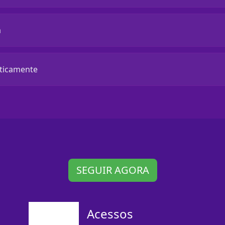
a
aticamente
SEGUIR AGORA
Acessos