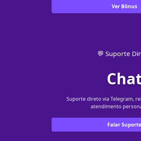
Ver Bônus
💬 Suporte Di
Cha
Suporte direto via Telegram, r
atendimento persona
Falar Suport