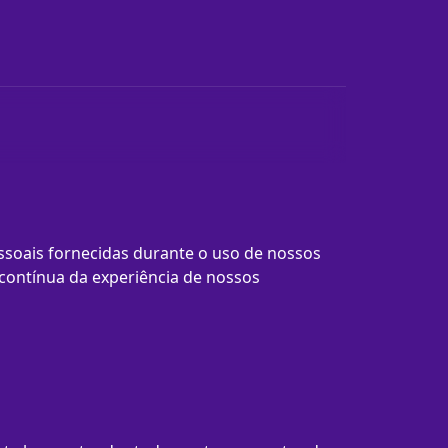
ssoais fornecidas durante o uso de nossos
 contínua da experiência de nossos