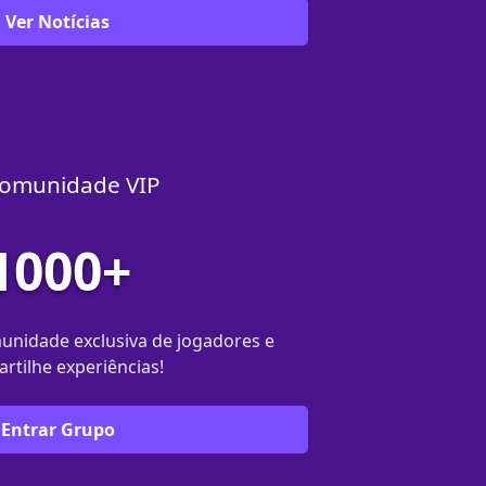
Ver Notícias
Comunidade VIP
1000+
unidade exclusiva de jogadores e
rtilhe experiências!
Entrar Grupo