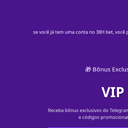
se você já tem uma conta no 38H bet, você 
🎁 Bônus Exclu
VIP
Receba bônus exclusivos do Telegra
e códigos promocionai