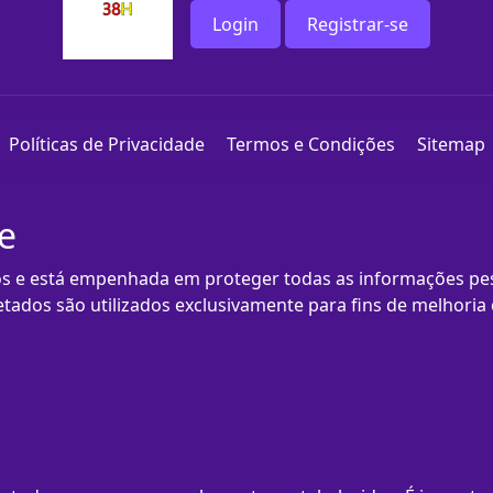
Login
Registrar-se
Políticas de Privacidade
Termos e Condições
Sitemap
de
ios e está empenhada em proteger todas as informações pe
tados são utilizados exclusivamente para fins de melhoria