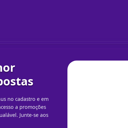
hor
postas
us no cadastro e em
acesso a promoções
ualável. Junte-se aos