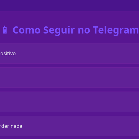
📱 Como Seguir no Telegram
ositivo
erder nada