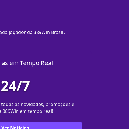
ada jogador da 389Win Brasil .
cias em Tempo Real
24/7
e todas as novidades, promoções e
a 389Win em tempo real!
Ver Notícias