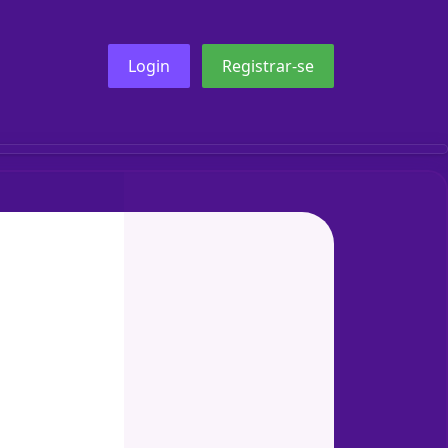
Login
Registrar-se