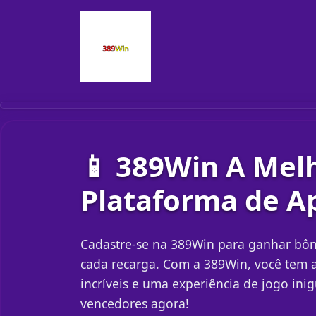
📱 389Win A Mel
Plataforma de A
Cadastre-se na 389Win para ganhar bôn
cada recarga. Com a 389Win, você tem 
incríveis e uma experiência de jogo inig
vencedores agora!