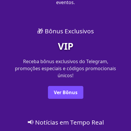
eventos.
🎁 Bônus Exclusivos
VIP
Receba bônus exclusivos do Telegram,
promoções especiais e códigos promocionais
únicos!
Ver Bônus
📢 Notícias em Tempo Real