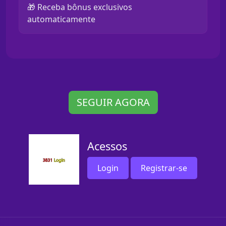
🎁 Receba bônus exclusivos
automaticamente
SEGUIR AGORA
Acessos
Login
Registrar-se