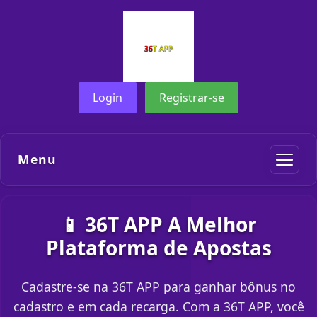
Login
Registrar-se
Menu
📱 36T APP A Melhor
Plataforma de Apostas
Cadastre-se na 36T APP para ganhar bônus no
cadastro e em cada recarga. Com a 36T APP, você