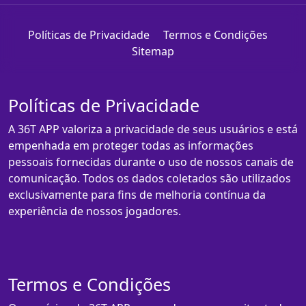
Políticas de Privacidade
Termos e Condições
Sitemap
Políticas de Privacidade
A 36T APP valoriza a privacidade de seus usuários e está
empenhada em proteger todas as informações
pessoais fornecidas durante o uso de nossos canais de
comunicação. Todos os dados coletados são utilizados
exclusivamente para fins de melhoria contínua da
experiência de nossos jogadores.
Termos e Condições