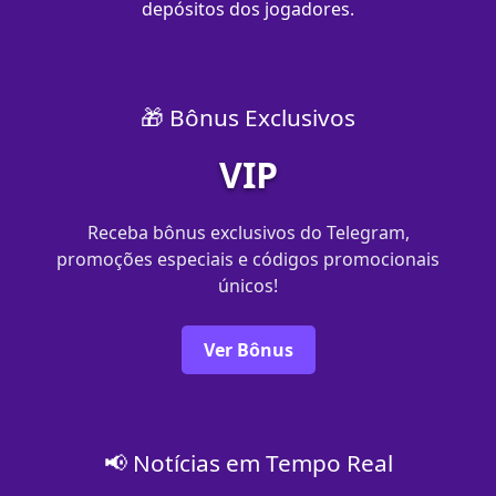
depósitos dos jogadores.
🎁 Bônus Exclusivos
VIP
Receba bônus exclusivos do Telegram,
promoções especiais e códigos promocionais
únicos!
Ver Bônus
📢 Notícias em Tempo Real