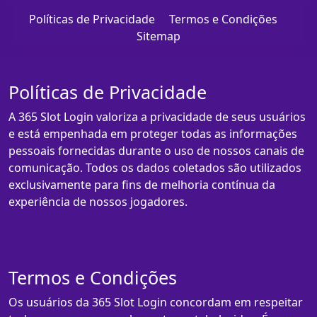
Políticas de Privacidade
Termos e Condições
Sitemap
Políticas de Privacidade
A 365 Slot Login valoriza a privacidade de seus usuários
e está empenhada em proteger todas as informações
pessoais fornecidas durante o uso de nossos canais de
comunicação. Todos os dados coletados são utilizados
exclusivamente para fins de melhoria contínua da
experiência de nossos jogadores.
Termos e Condições
Os usuários da 365 Slot Login concordam em respeitar