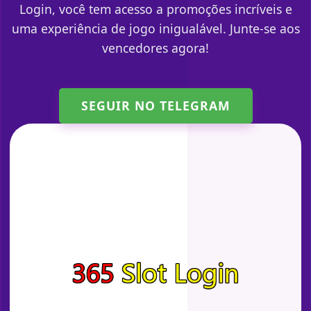
Login, você tem acesso a promoções incríveis e
uma experiência de jogo inigualável. Junte-se aos
vencedores agora!
SEGUIR NO TELEGRAM