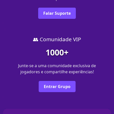
Falar Suporte
👥 Comunidade VIP
1000+
Junte-se a uma comunidade exclusiva de
jogadores e compartilhe experiências!
Entrar Grupo