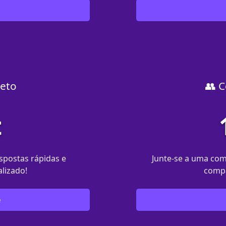
reto
👥 
t
espostas rápidas e
Junte-se a uma com
lizado!
compa
e