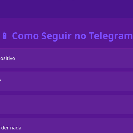
📱 Como Seguir no Telegram
ositivo
"
erder nada