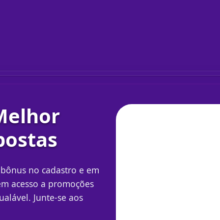
Melhor
postas
 bônus no cadastro e em
tem acesso a promoções
ualável. Junte-se aos