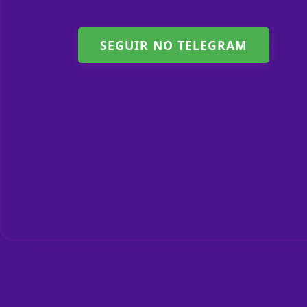
SEGUIR NO TELEGRAM