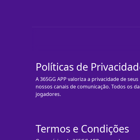
Políticas de Privacida
A 365GG APP valoriza a privacidade de seu
nossos canais de comunicação. Todos os dad
jogadores.
Termos e Condições