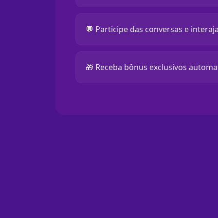
💬 Participe das conversas e interaj
🎁 Receba bônus exclusivos autom