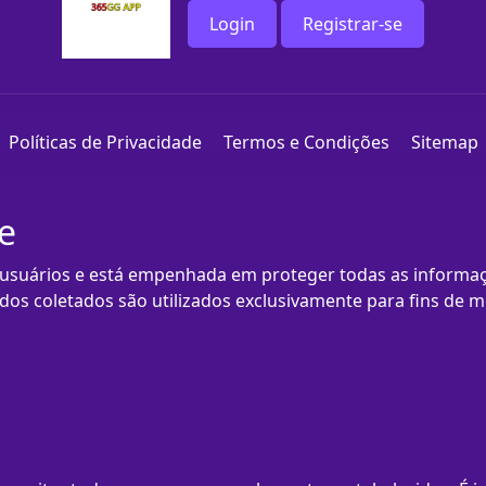
Login
Registrar-se
Políticas de Privacidade
Termos e Condições
Sitemap
de
s usuários e está empenhada em proteger todas as informaç
os coletados são utilizados exclusivamente para fins de m