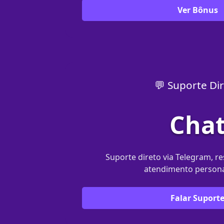
Ver Bônus
💬 Suporte Di
Cha
Suporte direto via Telegram, r
atendimento persona
Falar Suport